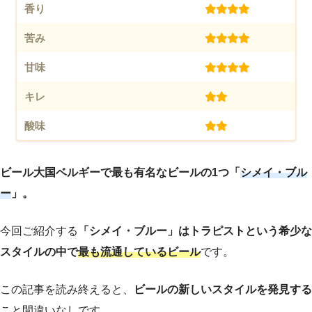
香り
(4.0)
苦み
(4.0)
甘味
(4.0)
キレ
(2.0)
酸味
(2.0)
ビール大国ベルギーで最も有名なビールの1つ
「
シメイ・ブル
ー
」。
今回ご紹介する
「シメイ・ブルー」はトラピストという希少な
スタイルの中で
最も流通しているビール
です。
この記事を読み終えると、
ビールの新しいスタイルを発見する
こと間違いなしです。