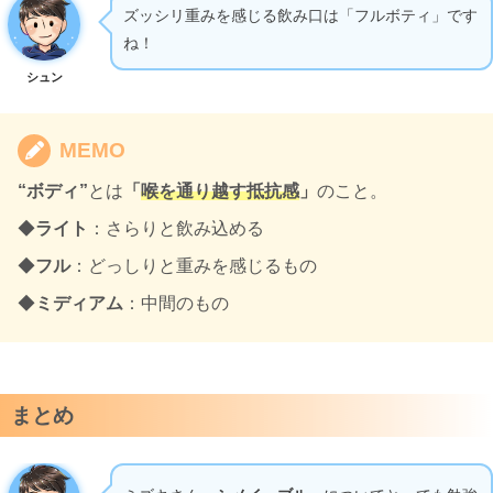
ズッシリ重みを感じる飲み口は「フルボティ」です
ね！
シュン
MEMO
“ボディ”
とは
「
喉を通り越す抵抗感
」
のこと。
◆
ライト
：さらりと飲み込める
◆
フル
：どっしりと重みを感じるもの
◆
ミディアム
：中間のもの
まとめ