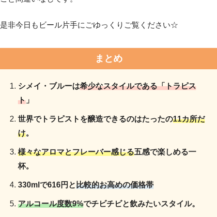
是非今日もビール片手にごゆっくりご覧ください☆
まとめ
シメイ・ブルーは
希少なスタイルである「トラピス
ト
」
世界でトラピストを醸造できるのはたったの
11カ所だ
け
。
様々なアロマとフレーバー感じる
五感で楽しめる一
杯。
330mlで616円と
比較的お高めの価格帯
アルコール度数9%
でチビチビと飲みたいスタイル。