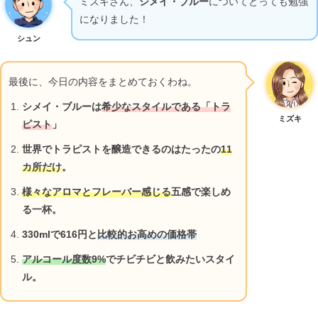
ミズキさん、
シメイ・ブルー
についてとっても勉強
になりました！
シュン
最後に、今日の内容をまとめておくわね。
シメイ・ブルーは
希少なスタイルである「トラ
ミズキ
ピスト
」
世界でトラピストを醸造できるのはたったの
11
カ所だけ
。
様々なアロマとフレーバー感じる
五感で楽しめ
る一杯。
330mlで616円と
比較的お高めの価格帯
アルコール度数9%
でチビチビと飲みたいスタイ
ル。