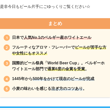
是非今日もビール片手にごゆっくりご覧ください☆
まとめ
日本で
人気No.1のベルギー産ホワイトエール
フルーティなアロマ・フレーバーで
ビールが苦手な方
や女性にもオススメ
国際的ビール祭典「World Beer Cup」。
ベルギーホ
ワイトエール部門で
通算6度の金賞を受賞
。
1445年から
500年をかけて現在のビールが完成
小麦の味わいを感じる
注ぎ方のコツあり
。