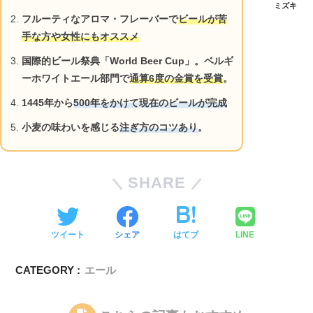
ミズキ
フルーティなアロマ・フレーバーで
ビールが苦
手な方や女性にもオススメ
国際的ビール祭典「World Beer Cup」。
ベルギ
ーホワイトエール部門で
通算6度の金賞を受賞
。
1445年から
500年をかけて現在のビールが完成
小麦の味わいを感じる
注ぎ方のコツあり
。
SHARE
ツイート
シェア
はてブ
LINE
CATEGORY :
エール