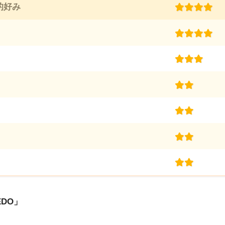
的好み
DO」