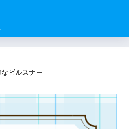
ル
道なピルスナー