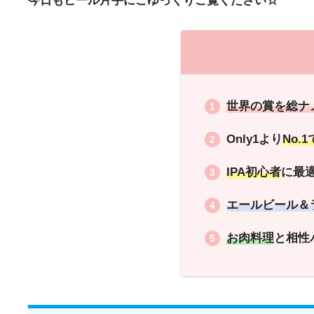
今日もビール片手にごゆっくりご覧ください☆
世界の賞を総ナ
Only1より
No.
IPA初心者
に最
エールビール＆
お肉料理
と相性