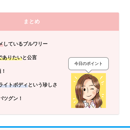
まとめ
メ
しているブルワリー
1でありたい
と公言
今日のポイント
適！
ライトボディ
という珍しさ
バツグン！